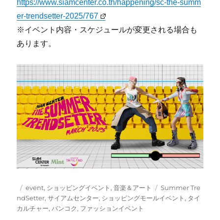
https://www.siamcenter.co.th/happening/sc-the-summ
er-trendsetter-2025/767
※イベント内容・スケジュールが変更される場合も
あります。
投
カ
タ
event
,
ショッピングイベント
,
音楽＆アート
Summer Tre
稿
テ
グ
ndSetter
,
サイアムセンター
,
ショッピングモールイベント
,
タイ
日:
ゴ
カルチャー
,
バンコク
,
ファッションイベント
リ