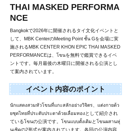
THAI MASKED PERFORMA
NCE
Bangkokで2026年に開催されるタイ文化イベントと
して、MBK CenterのMeeting Point ชั้น Gを会場に実
施されるMBK CENTER KHON EPIC THAI MASKED
PERFORMANCEは、โขนを無料で鑑賞できるイベ
ントです。毎月最後の木曜日に開催される公演とし
て案内されています。
イベント内容のポイント
นักแสดงสวมหัวโขนที่แกะสลักอย่างวิจิตร、แต่งกายด้ว
ยชุดไทยที่ประดับประดาด้วยเลื่อมทองとして紹介され
ているโขนの公演です。โขนแบบดั้งเดิมとโขนผสานหุ่
นเชิดの2形式が案内されています。各回の公演内容