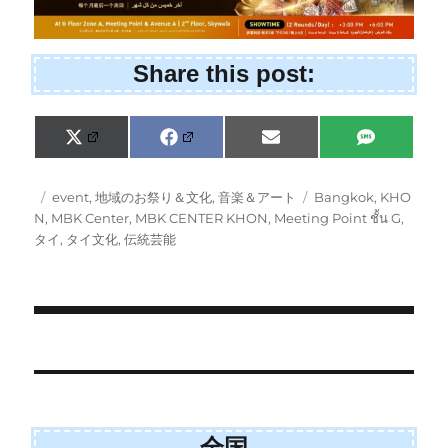
Share this post:
S
S
S
S
X
F
E
S
h
h
h
h
(
a
m
M
a
a
a
a
T
c
a
S
r
r
r
r
w
e
i
投
カ
タ
event
,
地域のお祭り＆文化
,
音楽＆アート
Bangkok
,
KHO
e
e
e
e
i
b
l
稿
テ
グ
N
,
MBK Center
,
MBK CENTER KHON
,
Meeting Point ชั้น G
,
o
o
o
o
t
o
日:
ゴ
n
n
n
n
タイ
,
タイ文化
,
伝統芸能
t
o
e
k
リ
r
ー
)
投
稿
ナ
全国