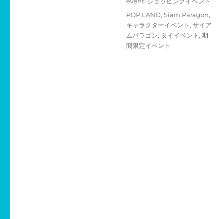
カ
event
,
ショッピングイベント
稿
テ
タ
POP LAND
,
Siam Paragon
,
日:
ゴ
グ
キャラクターイベント
,
サイア
リ
ムパラゴン
,
タイイベント
,
期
ー
間限定イベント