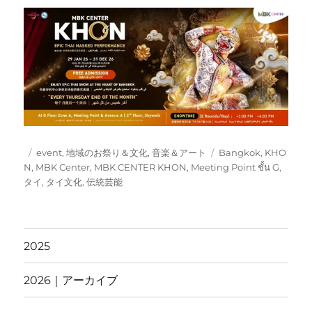
投
カ
タ
event
,
地域のお祭り＆文化
,
音楽＆アート
Bangkok
,
KHO
稿
テ
グ
N
,
MBK Center
,
MBK CENTER KHON
,
Meeting Point ชั้น G
,
日:
ゴ
タイ
,
タイ文化
,
伝統芸能
リ
ー
2025
2026｜アーカイブ