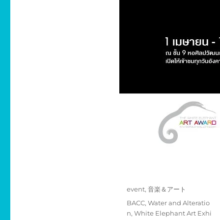
投
カ
event
,
音楽＆アート
稿
テ
タ
BACC
,
Water and Alteratio
日:
ゴ
グ
n
,
White Elephant Art Exhi
リ