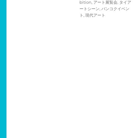
bition
,
アート展覧会
,
タイア
ー
ートシーン
,
バンコクイベン
ト
,
現代アート